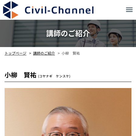
Tog
nav
講師のご紹介
トップページ
講師のご紹介
小柳 賢祐
小柳 賢祐
(コヤナギ ケンスケ)