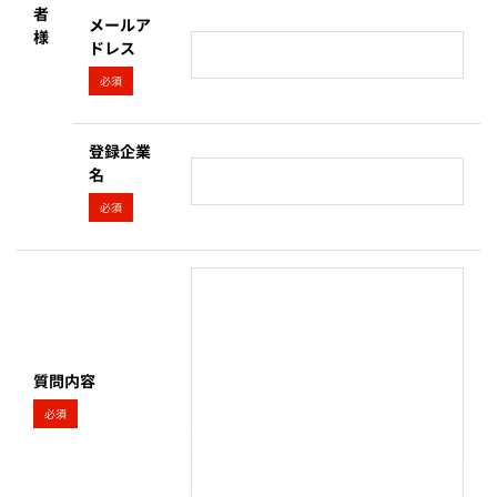
者
メールア
様
ドレス
必須
登録企業
名
必須
質問内容
必須