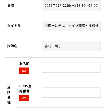
日時
タイトル
講師名
お名前
必須
CPDS登
受
録番号
講
者
必須
様