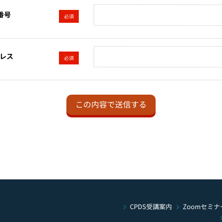
番号
必須
レス
必須
Zoomセミナ
CPDS受講案内