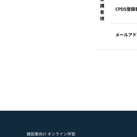
講
CPDS登録
者
様
メールアド
建設業向け オンライン学習